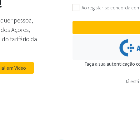
!
Ao registar-se concorda com
lquer pessoa,
 dos Açores,
 do tarifário da
Faça a sua autenticação c
ial em Vídeo
Já está