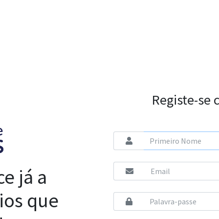
Registe-se 
e já a
cios que